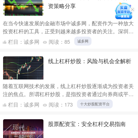
资策略分享
在当今快速发展的金融市场中诚多网，配资作为一种放大
投资杠杆的工具，正受到越来越多投资者的关注。深圳作
为中国金融创新的前沿城市，汇聚了众多配资平台和专业
栏目：
诚多网
阅读：
85
诚多网
的投资论坛....
线上杠杆炒股：风险与机会全解析
随着互联网技术的发展，线上杠杆炒股逐渐成为投资者关
注的焦点。所谓杠杆炒股，是指投资者通过向券商或平台
借入资金，以放大投资本金的方式进行股票交易。这种方
栏目：
诚多网
阅读：
173
十大炒股配资平台
式既能带来....
股票配资宝：安全杠杆交易指南