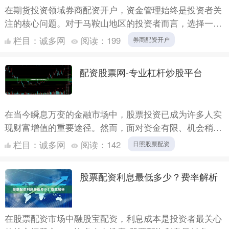
在期货投资领域券商配资开户，资金管理始终是投资者关
注的核心问题。对于马鞍山地区的投资者而言，选择一家
正规、低息的期货配资平台，不仅能有效放大资金使用效
栏目：
诚多网
阅读：
199
券商配资开户
率，更能为....
配资股票网-专业杠杆炒股平台
在当今瞬息万变的金融市场中，股票投资已成为许多人实
现财富增值的重要途径。然而，面对资金有限、机会稍纵
即逝的现实，越来越多的投资者开始关注杠杆工具，希望
栏目：
诚多网
阅读：
142
日照股票配资
通过合理运....
股票配资利息最低多少？费率解析
在股票配资市场中融股宝配资，利息成本是投资者最关心