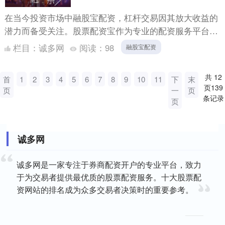
在当今投资市场中融股宝配资，杠杆交易因其放大收益的
潜力而备受关注。股票配资宝作为专业的配资服务平台，
致力于为投资者提供安全、透明、高效的杠杆交易解决方
栏目：
诚多网
阅读：
98
融股宝配资
案。本文将....
共
12
首
1
2
3
4
5
6
7
8
9
10
11
下
末
页
139
页
一
页
条记录
页
诚多网
诚多网是一家专注于券商配资开户的专业平台，致力
于为交易者提供最优质的股票配资服务。十大股票配
资网站的排名成为众多交易者决策时的重要参考。