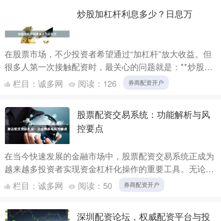
炒股加杠杆利息多少？日息万
在股票市场，不少投资者希望通过“加杠杆”放大收益。但
很多人第一次接触配资时，最关心的问题就是：**炒股加
杠杆利息多少？日息万几？** 今天我们就来详细拆解配资
栏目：
诚多网
阅读：
126
券商配资开户
利....
股票配资交易系统：功能解析与风
控要点
在当今快速发展的金融市场中，股票配资交易系统正成为
越来越多投资者实现资金杠杆化操作的重要工具。无论是
个人投资者还是机构用户券商配资开户，都需要对这一系
栏目：
诚多网
阅读：
50
券商配资开户
统的核心功....
深圳配资论坛，权威配资平台与投