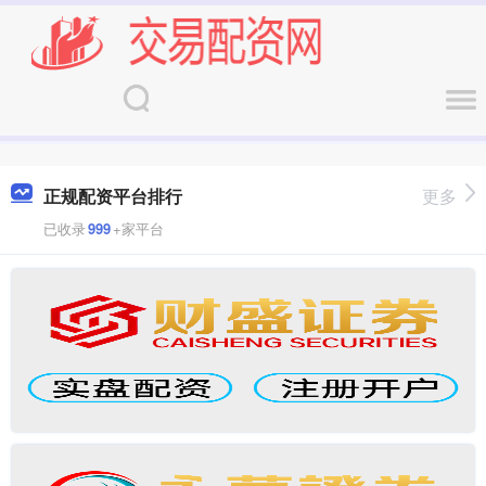
正规配资平台排行
更多
已收录
999
+家平台