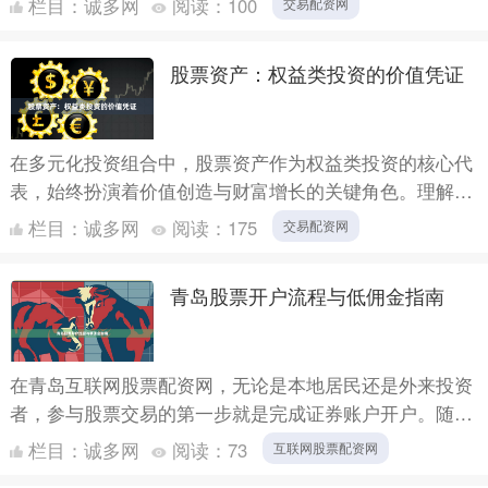
栏目：
诚多网
阅读：
100
交易配资网
**....
股票资产：权益类投资的价值凭证
在多元化投资组合中，股票资产作为权益类投资的核心代
表，始终扮演着价值创造与财富增长的关键角色。理解股
票资产的本质，不仅是投资者入门的第一步，更是构建稳
栏目：
诚多网
阅读：
175
交易配资网
健理财策略....
青岛股票开户流程与低佣金指南
在青岛互联网股票配资网，无论是本地居民还是外来投资
者，参与股票交易的第一步就是完成证券账户开户。随着
互联网金融的发展，开户流程已大幅简化，但如何选择券
栏目：
诚多网
阅读：
73
互联网股票配资网
商、如何获....