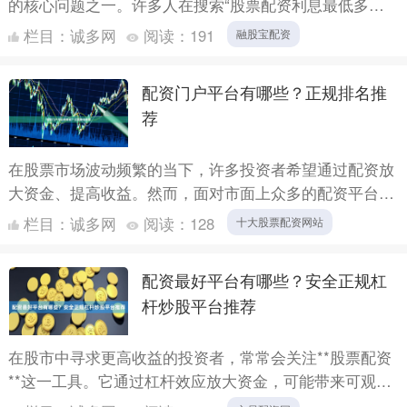
的核心问题之一。许多人在搜索“股票配资利息最低多少”
时，往往被各种广告中的“低至日息万二”、“月息1%”等宣
栏目：
诚多网
阅读：
191
融股宝配资
传....
配资门户平台有哪些？正规排名推
荐
在股票市场波动频繁的当下，许多投资者希望通过配资放
大资金、提高收益。然而，面对市面上众多的配资平台，
如何分辨正规与否、选择靠谱的配资门户，成为投资者最
栏目：
诚多网
阅读：
128
十大股票配资网站
关心的问题....
配资最好平台有哪些？安全正规杠
杆炒股平台推荐
在股市中寻求更高收益的投资者，常常会关注**股票配资
**这一工具。它通过杠杆效应放大资金，可能带来可观的
回报，但同时也伴随着更高的风险。选择一家**安全正规