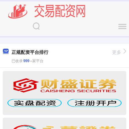
正规配资平台排行
更多
已收录
999
+家平台