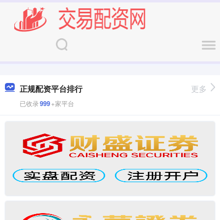
正规配资平台排行
更多
已收录
999
+家平台