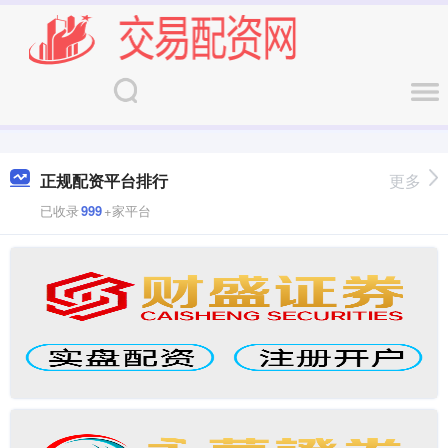
正规配资平台排行
更多
已收录
999
+家平台