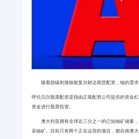
随着脱碳刺激核能复兴财达期货配资，铀的需求将
呼伦贝尔股票配资是指由正规配资公司提供的资金杠
资金进行股票投资。
澳大利亚拥有全球近三分之一的已知铀矿储量，但
采铀矿。目前只有两个正在运营的项目，都在南澳大