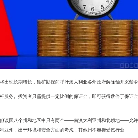
出现长期增长，铀矿勘探商呼吁澳大利亚各州政府解除铀开采禁
杆服务。投资者只需提供一定比例的保证金，即可获得数倍于保证
该国八个州和地区中只有两个——南澳大利亚州和北领地——允
利亚州，出于环境和安全方面的考虑，其他州不愿接受该行业。