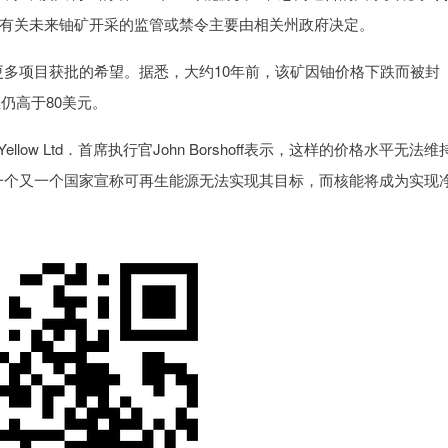
有关未来铀矿开采的监管或禁令主要由相关州政府决定。
更多项目获批的希望。据悉，大约10年前，该矿因铀价格下跌而被封
仍高于80美元。
llow Ltd．首席执行官John Borshoff表示，这样的价格水平无法维
一个又一个国家宣称可再生能源无法实现其目标，而核能将成为实现