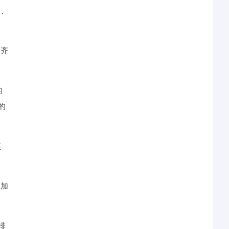
国、
家齐
的
的
项
亚加
排