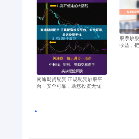
​股票炒
收益，
​南通期货配资 正规配资炒股平
台，安全可靠，助您投资无忧