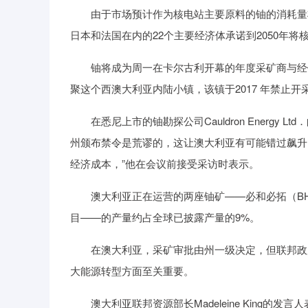
由于市场预计作为核电站主要原料的铀的消耗量将
日本和法国在内的22个主要经济体承诺到2050年将
铀将成为周一在卡尔古利开幕的年度采矿商与经销
聚这个西澳大利亚内陆小镇，该镇于2017 年禁止
在悉尼上市的铀勘探公司Cauldron Energy Ltd
州颁布禁令是荒谬的，这让澳大利亚有可能错过飙升
经济成本，”他在会议前接受采访时表示。
澳大利亚正在运营的两座铀矿——必和必拓（BHP.US）的Oly
目——的产量约占全球已披露产量的9%。
在澳大利亚，采矿审批由州一级决定，但联邦政府
大能源转型方面至关重要。
澳大利亚联邦资源部长Madeleine King的