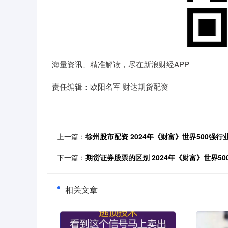
海量资讯、精准解读，尽在新浪财经APP
责任编辑：欧阳名军 财达期货配资
上一篇：
徐州股市配资 2024年《财富》世界500强
下一篇：
期货证券股票的区别 2024年《财富》世界
相关文章