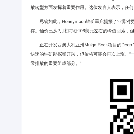
放转型方面发挥着重要作用。这位发言人表示，任何
尽管如此，Honeymoon铀矿重启提振了业界对
存。铀价已从2月初每磅106美元左右的峰值回落，但
正在开发西澳大利亚州Mulga Rock项目的Deep Ye
快速的铀矿勘探和开采，但价格可能会再次上涨。“
零排放的重要组成部分。”