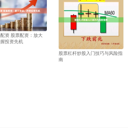
股配资 股票配资：放大
把握投资先机
​股票杠杆炒股入门技巧与风险指
南