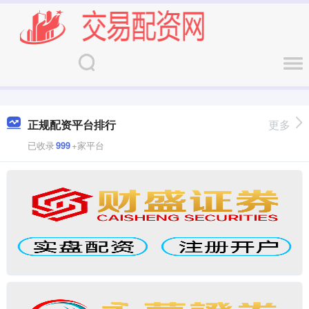
正规配资平台排行
更多
已收录
999
+家平台