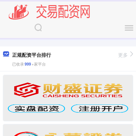
正规配资平台排行
更多
已收录
999
+家平台