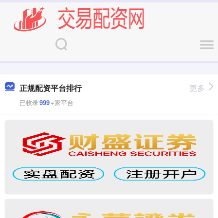
正规配资平台排行
更多
已收录
999
+家平台