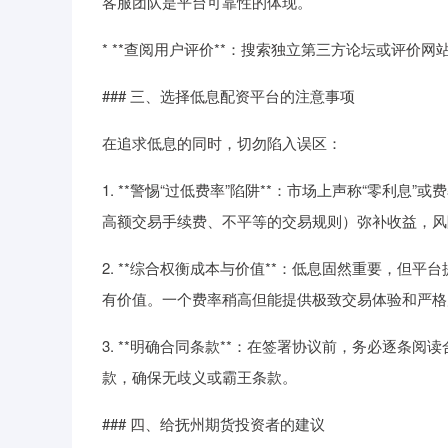
客服团队是平台可靠性的体现。
* **查阅用户评价**：搜索独立第三方论坛或评
### 三、选择低息配资平台的注意事项
在追求低息的同时，切勿陷入误区：
1. **警惕“过低费率”陷阱**：市场上声称“零利
高额交易手续费、不平等的交易规则）弥补收益，风
2. **综合权衡成本与价值**：低息固然重要，
有价值。一个费率稍高但能提供极致交易体验和严格
3. **明确合同条款**：在签署协议前，务必逐
款，确保无歧义或霸王条款。
### 四、给抚州期货投资者的建议