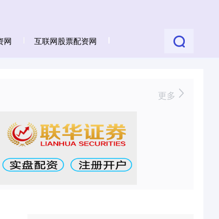
资网
互联网股票配资网
更多