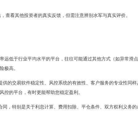
价网站，查看其他投资者的真实反馈，但需注意辨别水军与真实评价。
息”或费率远低于行业平均水平的平台，往往可能通过其他方式（如异常滑
险极高。
但平台提供的交易软件稳定性、风控系统的有效性、客户服务的专业性同样
风控的平台，有时更能帮助您稳定盈利。
条阅读合同，特别是关于利息计算、费用扣除、平仓条件、双方权利义务的