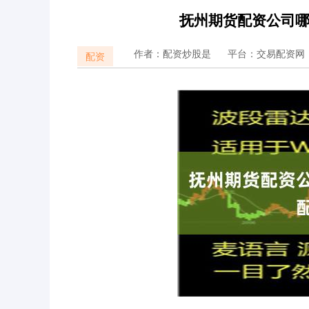
抚州期货配资公司
作者：配资炒股是
平台：交易配资网
配资