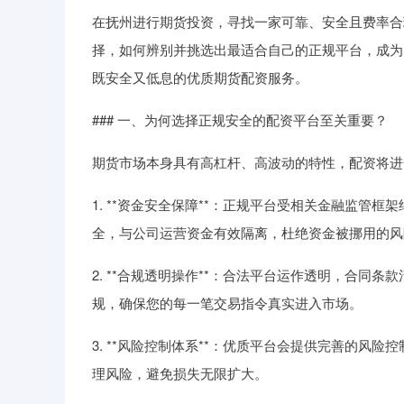
在抚州进行期货投资，寻找一家可靠、安全且费率合
择，如何辨别并挑选出最适合自己的正规平台，成为
既安全又低息的优质期货配资服务。
### 一、为何选择正规安全的配资平台至关重要？
期货市场本身具有高杠杆、高波动的特性，配资将进
1. **资金安全保障**：正规平台受相关金融监
全，与公司运营资金有效隔离，杜绝资金被挪用的风
2. **合规透明操作**：合法平台运作透明，合
规，确保您的每一笔交易指令真实进入市场。
3. **风险控制体系**：优质平台会提供完善的
理风险，避免损失无限扩大。