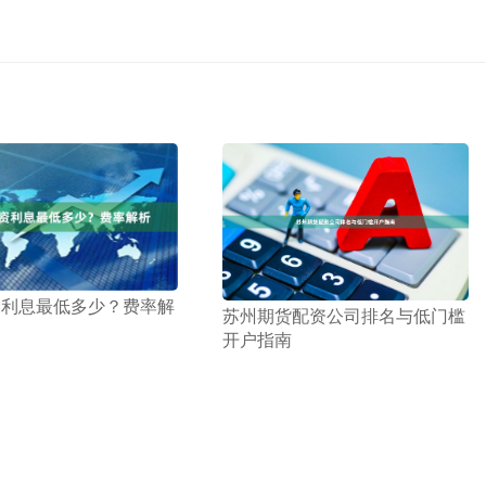
资利息最低多少？费率解
​苏州期货配资公司排名与低门槛
开户指南