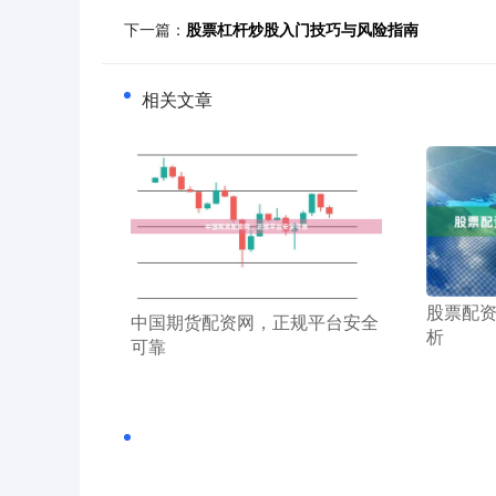
下一篇：
股票杠杆炒股入门技巧与风险指南
相关文章
​股票配
​中国期货配资网，正规平台安全
析
可靠