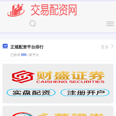
正规配资平台排行
更多
已收录
999
+家平台