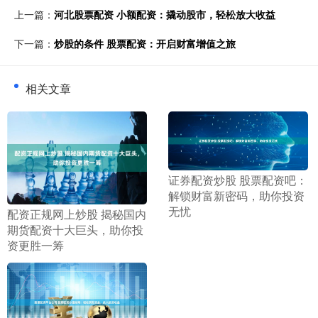
上一篇：
河北股票配资 小额配资：撬动股市，轻松放大收益
下一篇：
炒股的条件 股票配资：开启财富增值之旅
相关文章
​证券配资炒股 股票配资吧：
解锁财富新密码，助你投资
无忧
​配资正规网上炒股 揭秘国内
期货配资十大巨头，助你投
资更胜一筹