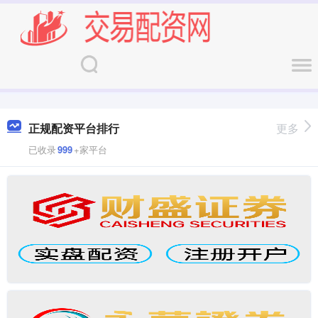
正规配资平台排行
更多
已收录
999
+家平台