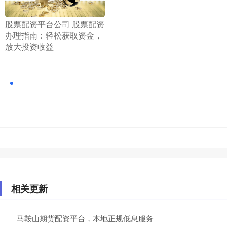
​股票配资平台公司 股票配资
办理指南：轻松获取资金，
放大投资收益
相关更新
马鞍山期货配资平台，本地正规低息服务