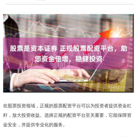
在股票投资领域，正规的股票配资平台可以为投资者提供资金杠
杆，放大投资收益。选择正规的配资平台至关重要，它能保障资
金安全，并提供专业化的服务。