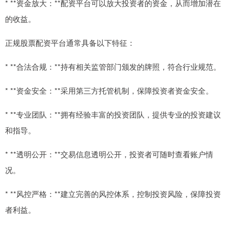
* **资金放大：**配资平台可以放大投资者的资金，从而增加潜在
的收益。
正规股票配资平台通常具备以下特征：
* **合法合规：**持有相关监管部门颁发的牌照，符合行业规范。
* **资金安全：**采用第三方托管机制，保障投资者资金安全。
* **专业团队：**拥有经验丰富的投资团队，提供专业的投资建议
和指导。
* **透明公开：**交易信息透明公开，投资者可随时查看账户情
况。
* **风控严格：**建立完善的风控体系，控制投资风险，保障投资
者利益。