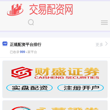
正规配资平台排行
更多
已收录
999
+家平台