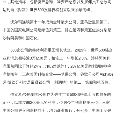
业，其他指标，包括资产总额、净资产总额以及雇佣员工总数均
达到自《财富》世界500强排行榜创立以来的最高峰。
沃尔玛连续第十一年成为全球最大公司。亚马逊重回第二。
中国的国家电网公司继续位列第三。排在第四和第五位的分别是
沙特阿美和中国石化。
500家公司的整体利润重回增长轨道。2023年，世界500强企
业利润总额接近3万亿美元，相较上一年增长2.3%。沙特阿美利
润虽然同比下降约24%，却仍然以约1，207亿美元的利润蝉联利
润榜榜首；三家美国科技企业——苹果公司、谷歌母公司Alphabe
t和微软分别位居最赚钱公司（利润榜）的第二、第四和第五位。
伯克希尔-哈撒韦公司作为去年世界500强榜单上亏损最多的
企业，以超过962亿美元的利润，位居今年利润榜第三位。三家
中国公司进入利润榜前十，均为商业银行，分别是：中国工商银