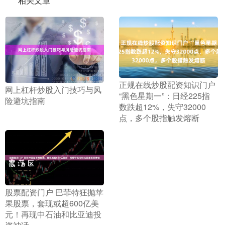
相关文章
​正规在线炒股配资知识门户
​网上杠杆炒股入门技巧与风
“黑色星期一”：日经225指
险避坑指南
数跌超12%，失守32000
点，多个股指触发熔断
​股票配资门户 巴菲特狂抛苹
果股票，套现或超600亿美
元！再现中石油和比亚迪投