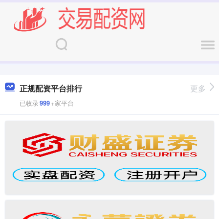
正规配资平台排行
更多
已收录
999
+家平台