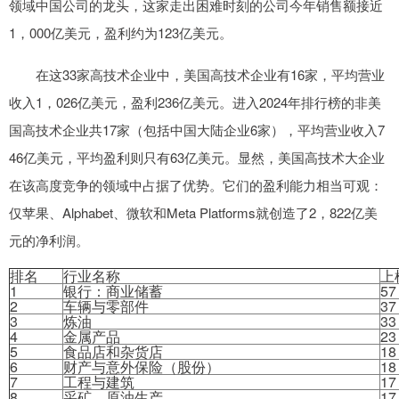
领域中国公司的龙头，这家走出困难时刻的公司今年销售额接近
1，000亿美元，盈利约为123亿美元。
在这33家高技术企业中，美国高技术企业有16家，平均营业
收入1，026亿美元，盈利236亿美元。进入2024年排行榜的非美
国高技术企业共17家（包括中国大陆企业6家），平均营业收入7
46亿美元，平均盈利则只有63亿美元。显然，美国高技术大企业
在该高度竞争的领域中占据了优势。它们的盈利能力相当可观：
仅苹果、Alphabet、微软和Meta Platforms就创造了2，822亿美
元的净利润。
排名
行业名称
上
1
银行：商业储蓄
57
2
车辆与零部件
37
3
炼油
33
4
金属产品
23
5
食品店和杂货店
18
6
财产与意外保险（股份）
18
7
工程与建筑
17
8
采矿、原油生产
17