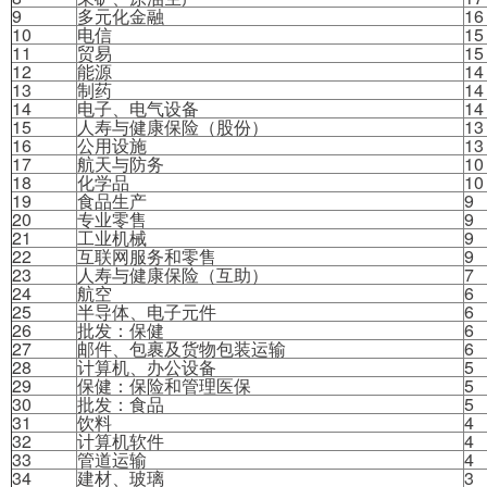
9
多元化金融
16
10
电信
15
11
贸易
15
12
能源
14
13
制药
14
14
电子、电气设备
14
15
人寿与健康保险（股份）
13
16
公用设施
13
17
航天与防务
10
18
化学品
10
19
食品生产
9
20
专业零售
9
21
工业机械
9
22
互联网服务和零售
9
23
人寿与健康保险（互助）
7
24
航空
6
25
半导体、电子元件
6
26
批发：保健
6
27
邮件、包裹及货物包装运输
6
28
计算机、办公设备
5
29
保健：保险和管理医保
5
30
批发：食品
5
31
饮料
4
32
计算机软件
4
33
管道运输
4
34
建材、玻璃
3