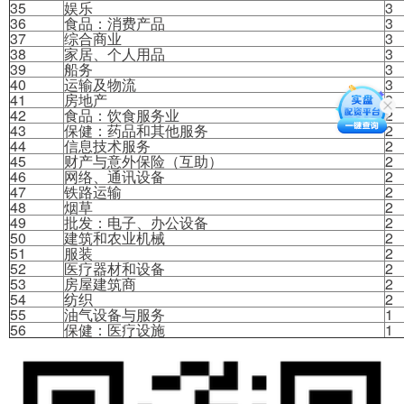
35
娱乐
3
36
食品：消费产品
3
37
综合商业
3
38
家居、个人用品
3
39
船务
3
40
运输及物流
3
41
房地产
3
42
食品：饮食服务业
2
43
保健：药品和其他服务
2
44
信息技术服务
2
45
财产与意外保险（互助）
2
46
网络、通讯设备
2
47
铁路运输
2
48
烟草
2
49
批发：电子、办公设备
2
50
建筑和农业机械
2
51
服装
2
52
医疗器材和设备
2
53
房屋建筑商
2
54
纺织
2
55
油气设备与服务
1
56
保健：医疗设施
1