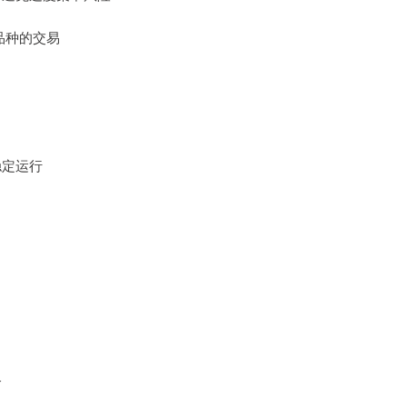
险品种的交易
稳定运行
略