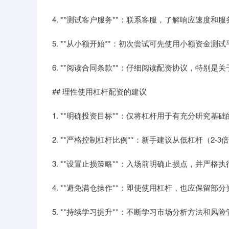
4. **测试客户服务**：联系客服，了解响应速度和
5. **从小额开始**：初次尝试可先使用小额资金测
6. **阅读合同条款**：仔细阅读配资协议，特别
## 理性使用杠杆配资的建议
1. **明确投资目标**：仅将杠杆用于有充分研究
2. **严格控制杠杆比例**：新手建议从低杠杆（2-
3. **设置止损策略**：入场前明确止损点，并严格执
4. **避免满仓操作**：即使使用杠杆，也应保留部
5. **持续学习提升**：不断学习市场分析方法和风