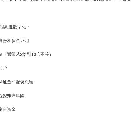
程高度数字化：
交身份和资金证明
比例（通常从2倍到10倍不等）
账户
含保证金和配资总额
时监控账户风险
取剩余资金