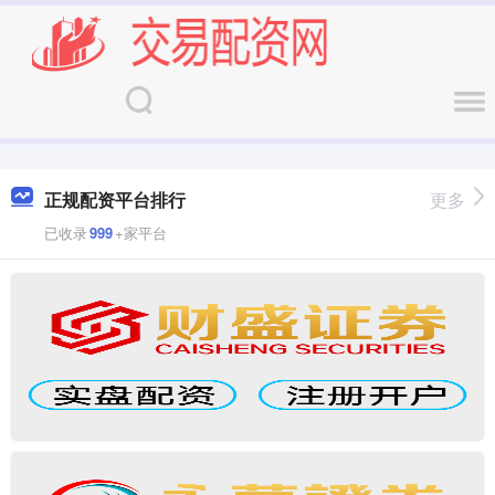
正规配资平台排行
更多
已收录
999
+家平台