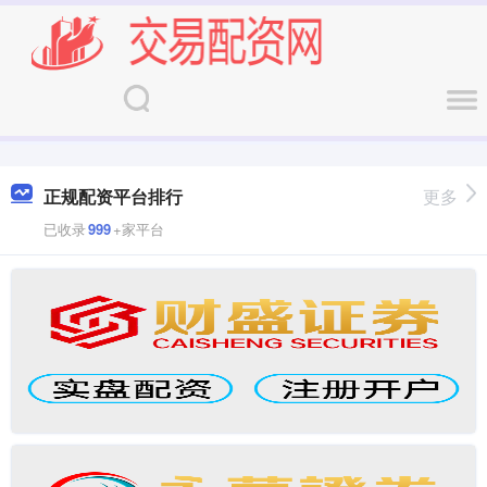
正规配资平台排行
更多
已收录
999
+家平台