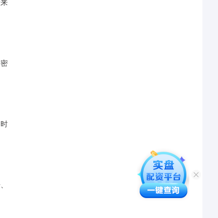
般来
要密
的时
杆、