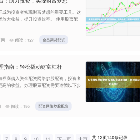
平台：助力投资，实现财富梦想
正成为投资者实现财富梦想的重要工具。这
者放大收益，提升投资效率。 使用股票配
资网
阅读：
127
金昌期货配资
办理指南：轻松撬动财富杠杆
向券商借入资金配资网络炒股配资，投资者
更高的收益。办理股票配资需要遵循以下步
网
阅读：
195
配资网络炒股配资
共
12
页
140
条记录
7
8
9
10
11
下一页
末页