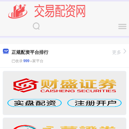
正规配资平台排行
更多
已收录
999
+家平台