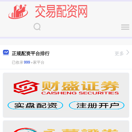
正规配资平台排行
更多
已收录
999
+家平台