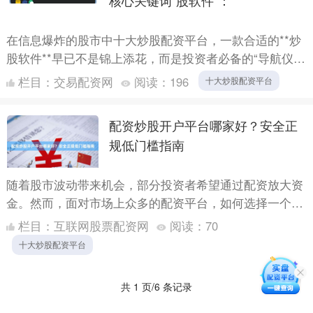
核心关键词“股软件”：
在信息爆炸的股市中十大炒股配资平台，一款合适的**炒
股软件**早已不是锦上添花，而是投资者必备的“导航仪”
与“武器库”。面对市场上琳琅满目的选择，如何慧眼识
栏目：
交易配资网
阅读：
196
十大炒股配资平台
珠，....
配资炒股开户平台哪家好？安全正
规低门槛指南
随着股市波动带来机会，部分投资者希望通过配资放大资
金。然而，面对市场上众多的配资平台，如何选择一个**
安全、正规且门槛较低**的平台，成为投资者首要关心的
栏目：
互联网股票配资网
阅读：
70
问题。....
十大炒股配资平台
共 1 页/6 条记录