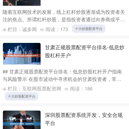
随着互联网技术的发展，线上杠杆炒股逐渐成为投资者关
注的焦点。所谓杠杆炒股，是指投资者通过向券商或平台
借入资金，以放大投资本金的方式进行股票交易。这种方
栏目：
诚多网
阅读：
173
十大炒股配资平台
式既能带来....
甘肃正规股票配资平台排名-低息炒
股杠杆开户
## 甘肃正规股票配资平台排名：低息炒股杠杆开户指南
与风险警示 在股市波动中寻求机会的甘肃投资者，常常
将“股票配资”作为放大收益的工具。然而，面对网络上琳
栏目：
互联网股票配资网
阅读：
186
琅满目....
十大炒股配资平台
深圳股票配资系统开发，安全合规
平台