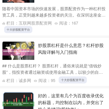
随着中国资本市场的快速发展，股票配资作为一种杠杆投
资工具，正受到越来越多投资者的关注。在深圳这座金融
创新之城十大炒股配资平台，股票配资系统开发已成为金
栏目：
互联网股票配资网
阅读：
167
融科技领域....
十大炒股配资平台
炒股票杠杆是什么意思？杠杆炒股
风险详解与入门指南
## 什么是股票杠杆？ 股票杠杆，通俗来说就是“借钱炒
股”，指投资者通过融资或使用金融工具，以较少的自有
资金控制较大金额的股票交易。例如，使用2倍杠杆意味
栏目：
诚多网
阅读：
95
十大炒股配资平台
着用1....
好的，这里有几个为百度收录优化
的标题，均控制在以内，并突出了