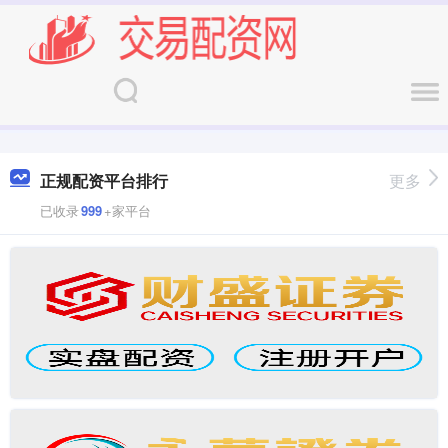
正规配资平台排行
更多
已收录
999
+家平台