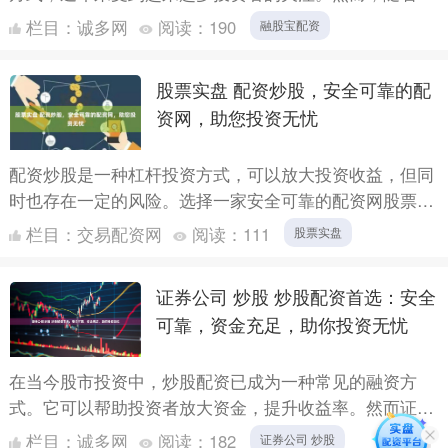
场需求的增长，各类配资平台层出不穷，如何选择一个**
栏目：
诚多网
阅读：
190
融股宝配资
安全、正....
股票实盘 配资炒股，安全可靠的配
资网，助您投资无忧
配资炒股是一种杠杆投资方式，可以放大投资收益，但同
时也存在一定的风险。选择一家安全可靠的配资网股票实
盘至关重要，它可以保障您的资金安全和投资体验。 此
栏目：
交易配资网
阅读：
111
股票实盘
外，配资公....
证券公司 炒股 炒股配资首选：安全
可靠，资金充足，助你投资无忧
在当今股市投资中，炒股配资已成为一种常见的融资方
式。它可以帮助投资者放大资金，提升收益率。然而证券
公司 炒股，选择一家安全可靠的配资平台至关重要。 1.
栏目：
诚多网
阅读：
182
证券公司 炒股