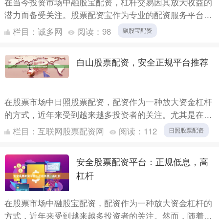
在当今投资市场中融股宝配资，杠杆交易因其放大收益的
潜力而备受关注。股票配资宝作为专业的配资服务平台，
致力于为投资者提供安全、透明、高效的杠杆交易解决方
栏目：
诚多网
阅读：
98
融股宝配资
案。本文将....
白山股票配资，安全正规平台推荐
在股票市场中日照股票配资，配资作为一种放大资金杠杆
的方式，近年来受到越来越多投资者的关注。尤其是在市
场行情波动较大的时候，合理利用配资工具，可以在控制
栏目：
互联网股票配资网
阅读：
112
日照股票配资
风险的前提....
安全股票配资平台：正规低息，高
杠杆
在股票市场中融股宝配资，配资作为一种放大资金杠杆的
方式，近年来受到越来越多投资者的关注。然而，随着市