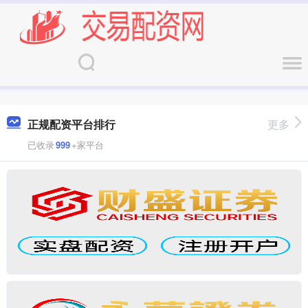
正规配资平台排行
更多
已收录
999
+家平台