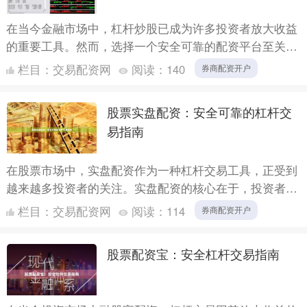
在当今金融市场中，杠杆炒股已成为许多投资者放大收益
的重要工具。然而，选择一个安全可靠的配资平台至关重
要。本文将为您详细介绍配资开户网这一安全杠杆炒股平
栏目：
交易配资网
阅读：
140
券商配资开户
台，帮助您....
股票实盘配资：安全可靠的杠杆交
易指南
在股票市场中，实盘配资作为一种杠杆交易工具，正受到
越来越多投资者的关注。实盘配资的核心在于，投资者通
过配资平台获得资金放大，从而在有限的本金基础上扩大
栏目：
交易配资网
阅读：
114
券商配资开户
交易规模。....
股票配资宝：安全杠杆交易指南