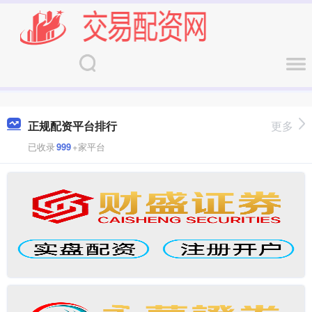
正规配资平台排行
更多
已收录
999
+家平台