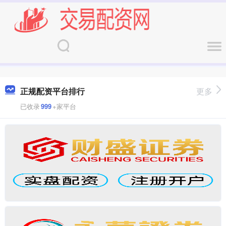
正规配资平台排行
更多
已收录
999
+家平台